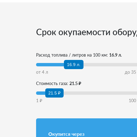
Срок окупаемости обору
Расход топлива / литров на 100 км:
16.9 л.
16.9 л.
от
4
л
до
35
Стоимость газа:
21.5 ₽
21.5 ₽
1
₽
100
Окупится через