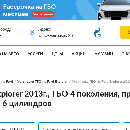
город:
Адрес:
ь
ул. Оверятская, 25
О НА АВТО
УСЛУГИ
ЦЕНЫ
АКЦИИ
МАГАЗИН
О К
 на Ford
/
Установка ГБО на Ford Explorer
/
Установка ГБО на Ford Explorer 201
xplorer 2013г., ГБО 4 поколения,
. 6 цилиндров
для ГИБДД
Заводская гарантия автомобиля
С