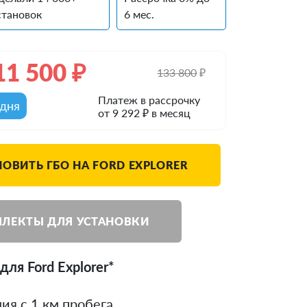
становок
6 мес.
11 500
₽
133 800
₽
Платеж в рассрочку
одня
от 9 292 ₽ в месяц
НОВИТЬ ГБО НА FORD EXPLORER
ЛЕКТЫ ДЛЯ УСТАНОВКИ
ля Ford Explorer*
ия с 1 км пробега