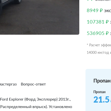
8949 ₽
эко
107381 ₽
536905 ₽
* Расчет эффе
14000 км/год 
Пропан 
астергаз
Вопрос-ответ
Пропан
21.5
ord Explorer (Форд Эксплорер) 2013г.,
в (Распределенный впрыск). Установлено