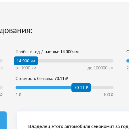
дования:
Пробег в год / тыс. км:
14 000 км
С
14 000 км
л
от
1000
км
до
100000
км
2
Стоимость бензина:
70.11 ₽
70.11 ₽
₽
1
₽
100
₽
Владелец этого автомобиля сэкономит за год