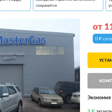
сохранится
у
от
1
0 ₽ сег
УСТА
КОМП
Экономия д
9 ₽
эконом