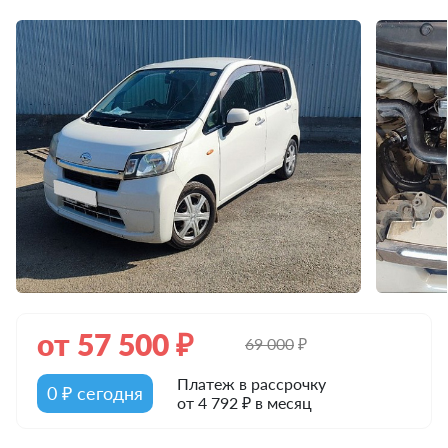
от
57 500
₽
69 000
₽
Платеж в рассрочку
0 ₽ сегодня
от 4 792 ₽ в месяц