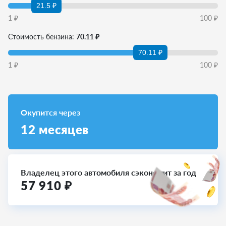
21.5 ₽
1
₽
100
₽
Стоимость бензина:
70.11 ₽
70.11 ₽
1
₽
100
₽
Окупится через
12
месяцев
Владелец этого автомобиля сэкономит за год
57 910
₽