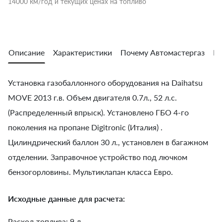
14000 км/год и текущих ценах на топливо
Описание
Характеристики
Почему Автомастергаз
Во
Установка газобаллонного оборудования на Daihatsu
MOVE 2013 г.в. Объем двигателя 0.7л., 52 л.с.
(Распределенный впрыск). Установлено ГБО 4-го
поколения на пропане Digitronic (Италия) .
Цилиндрический баллон 30 л., установлен в багажном
отделении. Заправочное устройство под лючком
бензогорловины. Мультиклапан класса Евро.
Исходные данные для расчета:
Расход топлива: 9 л.