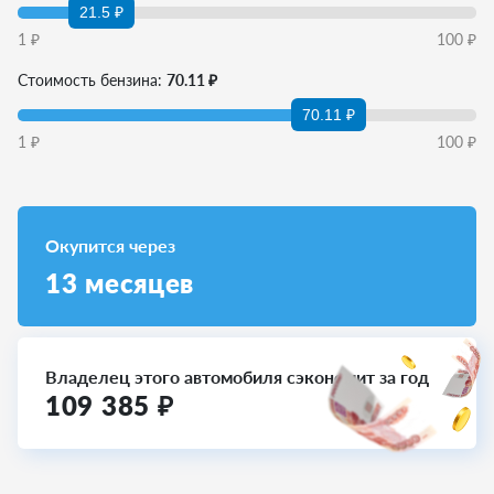
21.5 ₽
1
₽
100
₽
Стоимость бензина:
70.11 ₽
70.11 ₽
1
₽
100
₽
Окупится через
13
месяцев
Владелец этого автомобиля сэкономит за год
109 385
₽