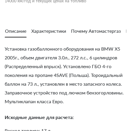
14000 км/год и текущих ценах на топливо
Описание
Характеристики
Почему Автомастергаз
Во
Установка газобаллонного оборудования на BMW X5
2005г., объем двигателя 3.0л., 272 л.с., 6 цилиндров
(Распределенный впрыск). Установлено ГБО 4-го
поколения на пропане 4SAVE (Польша). Тороидальный
баллон на 73 л., установлен в место запасного колеса.
Заправочное устройство под лючком бензогорловины.
Мультиклапан класса Евро.
Исходные данные для расчета:
Расход топлива: 17 л.