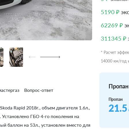
5190 ₽
эко
62269 ₽
эк
311345 ₽
* Расчет эффе
14000 км/год 
Пропан 
астергаз
Вопрос-ответ
Пропан
21.5
koda Rapid 2018г., объем двигателя 1.6л.,
. Установлено ГБО 4-го поколения на
ый баллон на 53л., установлен вместо для