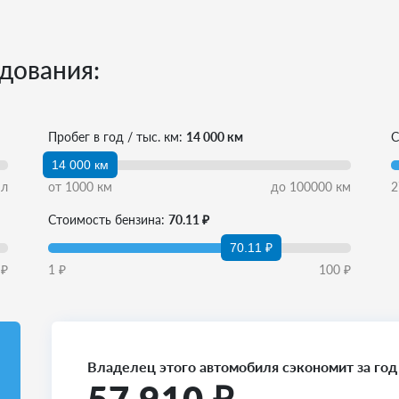
дования:
Пробег в год / тыс. км:
14 000 км
С
14 000 км
л
от
1000
км
до
100000
км
2
Стоимость бензина:
70.11 ₽
70.11 ₽
₽
1
₽
100
₽
Владелец этого автомобиля сэкономит за год