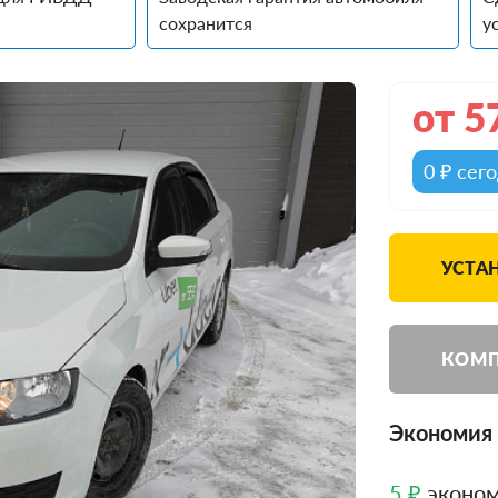
сохранится
у
от
5
0 ₽ сег
УСТА
КОМП
Экономия 
5 ₽
эконом