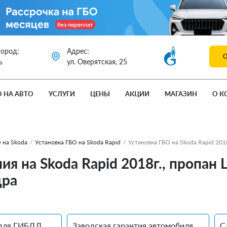
город:
Адрес:
ь
ул. Оверятская, 25
О НА АВТО
УСЛУГИ
ЦЕНЫ
АКЦИИ
МАГАЗИН
О К
 на Skoda
/
Установка ГБО на Skoda Rapid
/
Установка ГБО на Skoda Rapid 201
ия на Skoda Rapid 2018г., пропан
дра
для ГИБДД
Заводская гарантия автомобиля
С