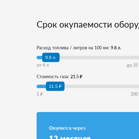
Срок окупаемости обору
Расход топлива / литров на 100 км:
9.8 л.
9.8 л.
от
4
л
до
35
Стоимость газа:
21.5 ₽
21.5 ₽
1
₽
100
Окупится через
12
месяцев