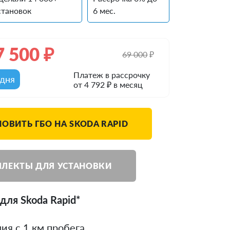
становок
6 мес.
7 500
₽
69 000
₽
Платеж в рассрочку
одня
от 4 792 ₽ в месяц
НОВИТЬ ГБО НА SKODA RAPID
ЛЕКТЫ ДЛЯ УСТАНОВКИ
для Skoda Rapid*
ия с 1 км пробега