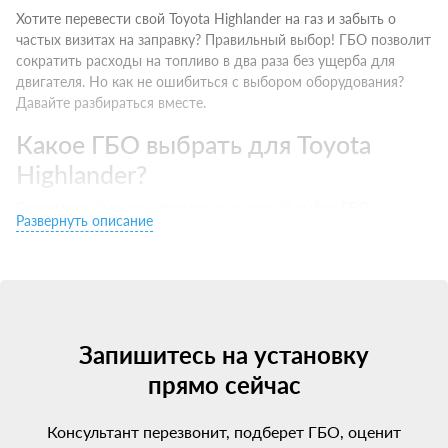
Хотите перевести свой Toyota Highlander на газ и забыть о
частых визитах на заправку? Правильный выбор! ГБО позволит
сократить расходы на топливо в два раза без ущерба для
двигателя. Но как не ошибиться с выбором оборудования?
Давайте разбираться вместе.
Какое ГБО выбрать для Toyota
Highlander?
Современный рынок предлагает широкий выбор ГБО на
Развернуть описание
любой вкус. Но как понять, что подойдет именно вашему
Toyota Highlander? Есть несколько важных моментов:
Тип двигателя. Инжектор хорошо совместим с 4 поколением,
турбо — с 5 и выше.
Бренд производителя. Выбирайте проверенные марки c
Запишитесь на установку
хорошей репутацией.
Сертификаты и гарантии. Ищите оборудование с
прямо сейчас
сертификацией для РФ и официальной гарантией.
Цена. Не гонитесь за супер-скидками — экономия на качестве
Консультант перезвонит, подберет ГБО, оценит
ГБО может привести к затратным ремонтам. Но проще всего