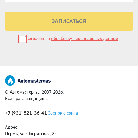
Ставить ГБО лучше на технически исправный Sellers ST6.
Перед установкой специалисты проверят мотор и дадут
рекомендации по обслуживанию.
ЗАПИСАТЬСЯ
Качественное ГБО не влияет на заводскую гарантию. Чтобы
прояснить все детали, запишитесь на консультацию к
профессионалам. Они оценят возможность установки под ваш
Согласен на
обработку персональных данных
случай.
Пошаговый алгоритм установки
ГБО на Sellers ST6
Итак, решение принято — переводим ваш Sellers ST6 на газ.
Что в плане?
© Автомастергаз, 2007-2026.
Найти проверенный сертифицированный центр.
Все права защищены.
Обращайте внимание на опыт, отзывы, гарантийные
обязательства.
+7 (931) 521-36-41
Звонок с сайта
Определиться с системой ГБО и брендом. Здесь важно
прислушаться к советам мастеров.
Записаться на установку. Обычно просят приехать с
Адрес:
баком, заправленным наполовину.
Пермь,
ул. Оверятская, 25