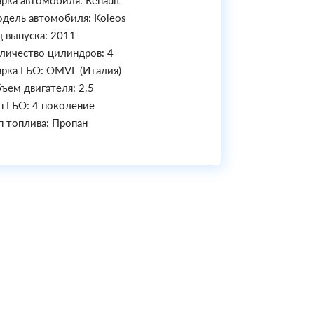
рка автомобиля: Renault
дель автомобиля: Koleos
д выпуска: 2011
личество цилиндров: 4
рка ГБО: OMVL (Италия)
ъем двигателя: 2.5
п ГБО: 4 поколение
п топлива: Пропан