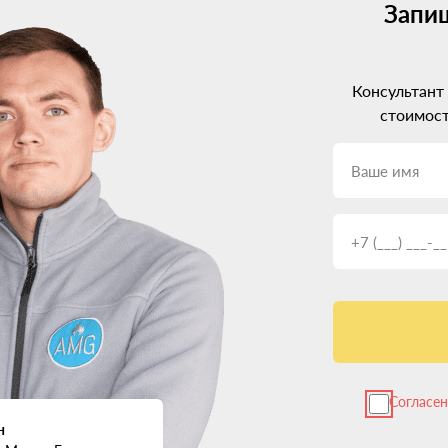
Запиш
становки ГБО на Renault Kole
Консультант
oleos на газ. Что в плане?
стоимост
. Обращайте внимание на опыт, отзывы, гарантийные обязательст
есь важно прислушаться к советам мастеров.
ехать с баком, заправленным наполовину.
это время лучше предусмотреть альтернативный транспорт.
имах.
ы предоставляют полный комплект документов.
у. Доверьтесь профессионалам и следуйте их рекомендациям — и пе
н в Renault Koleos?
ллон, чтобы не занимал полезное пространство? Оптимальные вари
омпактно и незаметно, но подходит не для всех моделей.
еспечивающее хороший запас хода. Но часть багажника придется о
Согласе
 и коммерческого транспорта. Нужна качественная защита от повр
н
смотра авто.