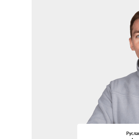
установки под ваш случай.
Пошаговый алгоритм у
Итак, решение принято — переводим ваш Renault K
Найти проверенный сертифицированный центр
Определиться с системой ГБО и брендом. Зд
Записаться на установку. Обычно просят при
Монтаж ГБО. Процесс займет около дня. На 
Настройка и проверка работы на разных реж
Оформление ГБО в ГИБДД. Зачастую сервис
Щадящая обкатка и регулярное ТО по график
Куда установить балло
Один из ключевых моментов — где разместить ба
Тороидальный баллон вместо запасного колеса. К
Цилиндр в багажнике. Классическое решение, об
Баллоны под днищем. Вариант для внедорожников
Русла
вашем Renault Koleos, подскажут мастера после о