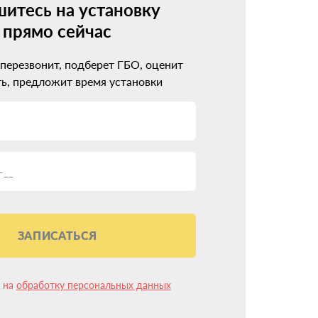
итесь на установку
прямо сейчас
os
 перезвонит, подберет ГБО, оценит
ь, предложит время установки
ва.
реход на газ пройдет гладко.
ЗАПИСАТЬСЯ
анты:
свободить.
н на
обработку персональных данных
еждений. Где конкретно установить баллон в