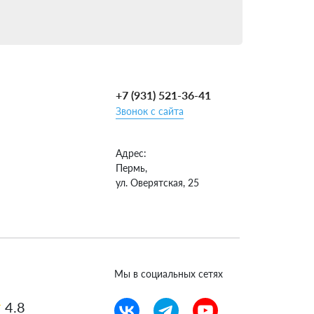
зультате.
+7 (931) 521-36-41
Звонок с сайта
ый подход к выбору установщика ГБО гарантирует
Адрес:
Пермь,
 и знаем все тонкости установки на Renault
ул. Оверятская, 25
 расширенную гарантию до 7 лет. А
простого! Приезжайте — и убедитесь сами.
Мы в социальных сетях
4.8