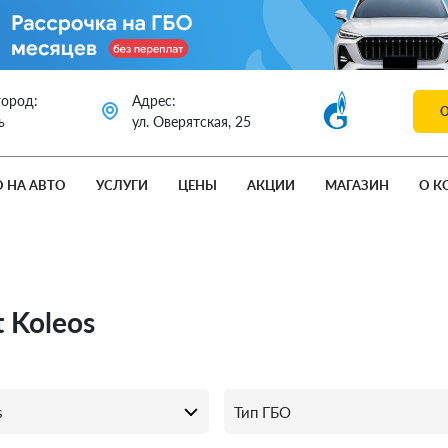
город:
Адрес:
ь
ул. Оверятская, 25
О НА АВТО
УСЛУГИ
ЦЕНЫ
АКЦИИ
МАГАЗИН
О К
 Koleos