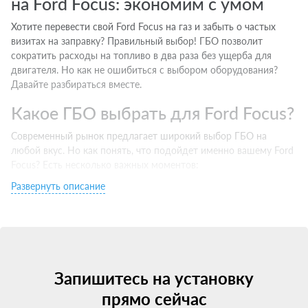
на Ford Focus: экономим с умом
Хотите перевести свой Ford Focus на газ и забыть о частых
визитах на заправку? Правильный выбор! ГБО позволит
сократить расходы на топливо в два раза без ущерба для
двигателя. Но как не ошибиться с выбором оборудования?
Давайте разбираться вместе.
Какое ГБО выбрать для Ford Focus?
Современный рынок предлагает широкий выбор ГБО на
любой вкус. Но как понять, что подойдет именно вашему Ford
Focus? Есть несколько важных моментов:
Развернуть описание
Тип двигателя. Инжектор хорошо совместим с 4 поколением,
турбо — с 5 и выше.
Бренд производителя. Выбирайте проверенные марки c
хорошей репутацией.
Сертификаты и гарантии. Ищите оборудование с
сертификацией для РФ и официальной гарантией.
Запишитесь на установку
Цена. Не гонитесь за супер-скидками — экономия на качестве
ГБО может привести к затратным ремонтам. Но проще всего
прямо сейчас
— проконсультироваться у специалистов. Они подберут