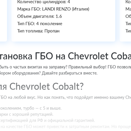
Количество цилиндров: 4
Ко
Марка ГБО: LANDI RENZO (Италия)
Ма
Объем двигателя: 1.6
Об
Тип ГБО: 4 поколение
Ти
Тип топлива: Пропан
Ти
ановка ГБО на Chevrolet Coba
забыть о частых визитах на заправку? Правильный выбор! ГБО позвол
бором оборудования? Давайте разбираться вместе.
я Chevrolet Cobalt?
О на любой вкус. Но как понять, что подойдет именно вашему Chev
околением, турбо — с 5 и выше.
рки c хорошей репутацией.
сертификацией для РФ и официальной гарантией.
 на качестве ГБО может привести к затратным ремонтам. Но проще 