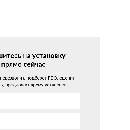
 минимум. Современные системы совместимы
дут рекомендации по обслуживанию.
рофессионалам. Они оценят возможность
итесь на установку
прямо сейчас
balt
 перезвонит, подберет ГБО, оценит
ь, предложит время установки
ва.
реход на газ пройдет гладко.