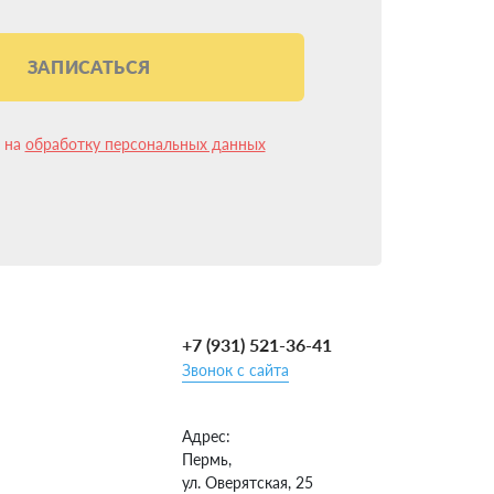
ЗАПИСАТЬСЯ
анты:
свободить.
н на
обработку персональных данных
еждений. Где конкретно установить баллон в
зультате.
+7 (931) 521-36-41
Звонок с сайта
ый подход к выбору установщика ГБО гарантирует
Адрес:
Пермь,
и знаем все тонкости установки на Chevrolet
ул. Оверятская, 25