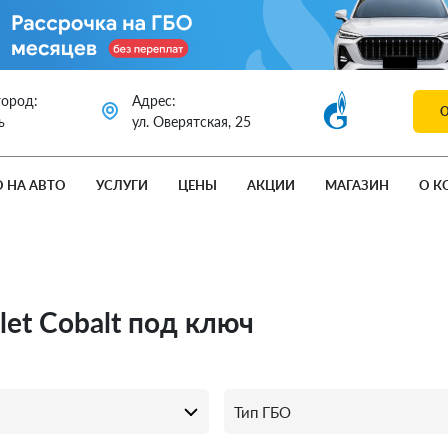
город:
Адрес:
ь
ул. Оверятская, 25
О НА АВТО
УСЛУГИ
ЦЕНЫ
АКЦИИ
МАГАЗИН
О К
let Cobalt под ключ