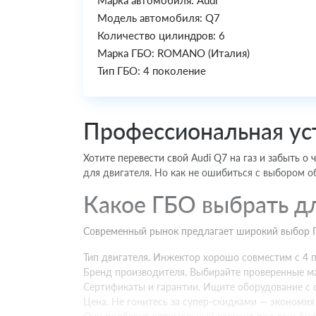
Марка автомобиля: Audi
Модель автомобиля: Q7
Количество цилиндров: 6
Марка ГБО: ROMANO (Италия)
Тип ГБО: 4 поколение
Профессиональная ус
Хотите перевести свой Audi Q7 на газ и забыть о
для двигателя. Но как не ошибиться с выбором о
Какое ГБО выбрать дл
Современный рынок предлагает широкий выбор ГБ
Тип двигателя. Инжектор хорошо совместим с 4 п
Бренд производителя. Выбирайте проверенные ма
Сертификаты и гарантии. Ищите оборудование с 
Цена. Не гонитесь за супер-скидками — экономия