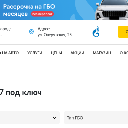
город:
Адрес:
ь
ул. Оверятская, 25
О НА АВТО
УСЛУГИ
ЦЕНЫ
АКЦИИ
МАГАЗИН
О К
Q7 под ключ