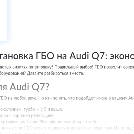
тановка ГБО на Audi Q7: экон
 частых визитах на заправку? Правильный выбор! ГБО позволит сокр
борудования? Давайте разбираться вместе.
я Audi Q7?
О на любой вкус. Но как понять, что подойдет именно вашему Aud
околением, турбо — с 5 и выше.
рки c хорошей репутацией.
сертификацией для РФ и официальной гарантией.
 на качестве ГБО может привести к затратным ремонтам. Но проще 