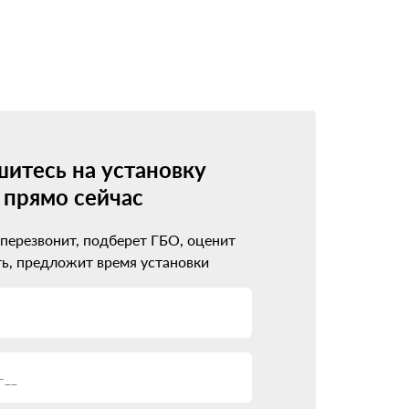
 минимум. Современные системы совместимы
мендации по обслуживанию.
рофессионалам. Они оценят возможность
итесь на установку
прямо сейчас
 перезвонит, подберет ГБО, оценит
ь, предложит время установки
ва.
реход на газ пройдет гладко.