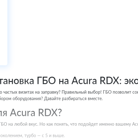
тановка ГБО на Acura RDX: э
 о частых визитах на заправку? Правильный выбор! ГБО позволит со
бором оборудования? Давайте разбираться вместе.
ля Acura RDX?
О на любой вкус. Но как понять, что подойдет именно вашему Ac
околением, турбо — с 5 и выше.