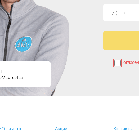
имах.
ы предоставляют полный комплект документов.
у. Доверьтесь профессионалам и следуйте их рекомендациям — и пе
он в Acura RDX?
ллон, чтобы не занимал полезное пространство? Оптимальные вари
омпактно и незаметно, но подходит не для всех моделей.
еспечивающее хороший запас хода. Но часть багажника придется о
Согласе
 и коммерческого транспорта. Нужна качественная защита от повр
н
тра авто.
оМастерГаз
ентра установки ГБО в Перми
 компании для монтажа ГБО:
становок. Чем солиднее показатели, тем увереннее можно быть в ре
лей ГБО и страховки на случай форс-мажоров.
 устранения возможных проблем.
БО на авто
Акции
Контакты
адках. Они дадут объективное представление.
ументов на ГБО и возьмет ли бумажную работу на себя. Тщательн