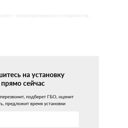
всего — проконсультироваться у специалистов.
 минимум. Современные системы совместимы
екомендации по обслуживанию.
рофессионалам. Они оценят возможность
итесь на установку
прямо сейчас
 перезвонит, подберет ГБО, оценит
ь, предложит время установки
ва.