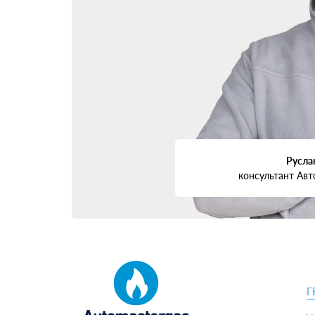
Настройка и проверка работы на разных реж
Оформление ГБО в ГИБДД. Зачастую сервис
Щадящая обкатка и регулярное ТО по график
Куда установить балл
Один из ключевых моментов — где разместить ба
Тороидальный баллон вместо запасного колеса. К
Цилиндр в багажнике. Классическое решение, об
Баллоны под днищем. Вариант для внедорожников
Русла
вашем Acura RDX, подскажут мастера после осмо
консультант Авт
Чек-лист по выбору ц
И напоследок — список рекомендаций по выбору
Узнайте опыт центра и количество выполненных у
Проверьте наличие сертификатов от производите
Уточните гарантийные обязательства и скорость
Г
Почитайте реальные отзывы на независимых площ
Выясните, поможет ли сервис с оформлением док