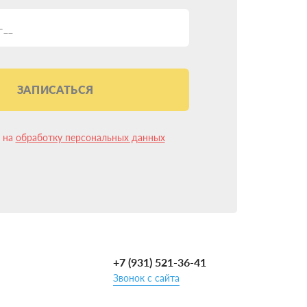
реход на газ пройдет гладко.
ЗАПИСАТЬСЯ
анты:
свободить.
н на
обработку персональных данных
еждений. Где конкретно установить баллон в
зультате.
+7 (931) 521-36-41
Звонок с сайта
ый подход к выбору установщика ГБО гарантирует