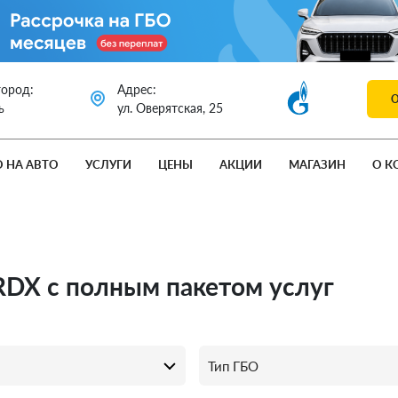
город:
Адрес:
ь
ул. Оверятская, 25
О НА АВТО
УСЛУГИ
ЦЕНЫ
АКЦИИ
МАГАЗИН
О К
 RDX с полным пакетом услуг