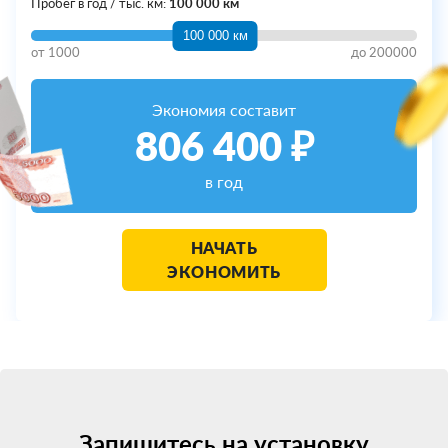
Пробег в год / тыс. км:
100 000 км
100 000 км
от
1000
до
200000
Экономия составит
806 400
₽
в год
НАЧАТЬ
ЭКОНОМИТЬ
Запишитесь на установку