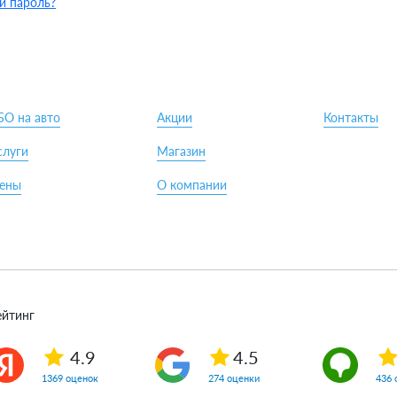
й пароль?
БО на авто
Акции
Контакты
слуги
Магазин
ены
О компании
ейтинг
4.9
4.5
1369 оценок
274 оценки
436 