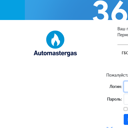
Ваш 
Перм
ГБ
Пожалуйста
Логин:
Пароль: