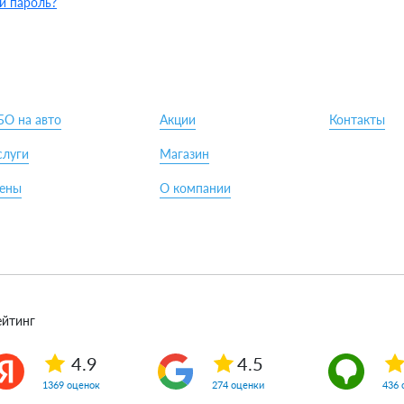
й пароль?
БО на авто
Акции
Контакты
слуги
Магазин
ены
О компании
ейтинг
4.9
4.5
1369 оценок
274 оценки
436 